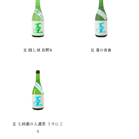
互 隠し球 長野R
互 夏の青春
互 七回裏の入道雲 うすにご
り