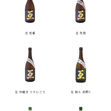
互 定番
互 先発
互 中継ぎ うすにごり
互 抑え 長野C