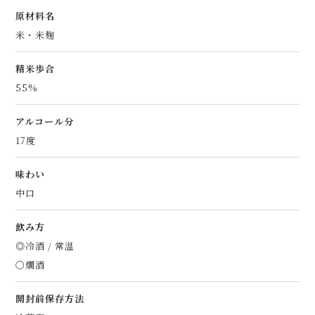
原材料名
米・米麹
精米歩合
55%
アルコール分
17度
味わい
中口
飲み方
◎冷酒 / 常温
〇燗酒
開封前保存方法